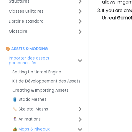
Structures
allows in-gam
If you are cre
Classes utilitaires
Unreal
Game
Librairie standard
Glossaire
🎨 ASSETS & MODDING
Importer des assets
personnalisés
Setting Up Unreal Engine
Kit de Développement des Assets
Creating & Importing Assets
🛢️ Static Meshes
🦴 Skeletal Meshs
🏃‍♀️ Animations
🏕️ Maps & Niveaux