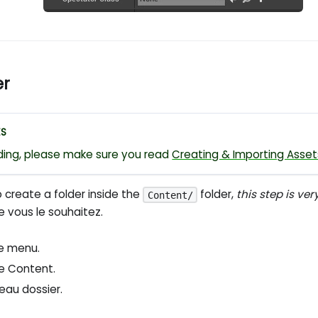
r
ES
ding, please make sure you read
Creating & Importing Asset
to create a folder inside the
folder,
this step is ve
Content/
 vous le souhaitez.
e menu.
 le Content.
eau dossier.