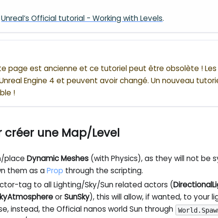
o
Unreal’s Official tutorial - Working with Levels
.
te page est ancienne et ce tutoriel peut être obsolète ! Le
 Unreal Engine 4 et peuvent avoir changé. Un nouveau tutorie
ble !
r créer une Map/Level
n/place
Dynamic Meshes
(with Physics), as they will not be
wn them as a
Prop
through the scripting.
actor-tag to all Lighting/Sky/Sun related actors (
DirectionalL
kyAtmosphere
or
SunSky
), this will allow, if wanted, to your
use, instead, the Official nanos world Sun through
World.Spaw