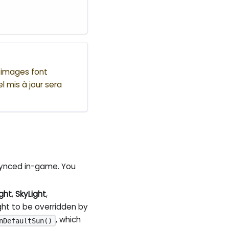
s images font
l mis à jour sera
 synced in-game. You
ight
,
SkyLight
,
 light to be overridden by
, which
nDefaultSun()