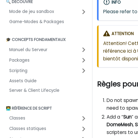
🔍 DÉCOUVRE
INFO
Please refer t
Mode de jeu sandbox
Game-Modes & Packages
ATTENTION
🎓 CONCEPTS FONDAMENTAUX
Attention! Cet
Manuel du Serveur
référence ici à
bientôt disponi
Packages
Scripting
Assets Guide
Règles pou
Server & Client Lifecycle
Do not spaw
need to spa
👨‍💻 RÉFÉRENCE DE SCRIPT
Add a “
Sun
” 
Classes
DomeMesh
,
S
Classes statiques
scripters to 