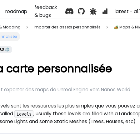
feedback
roadmap
latest - a1
& bugs
 & Modding
Importer des assets personnalisés
🏕️ Maps & N
onnalisée
8.0 ⚖️
a carte personnalisée
 exporter des maps de Unreal Engine vers Nanos World
evels sont les ressources les plus simples que vous pouvez cr
called
, usually these levels are filled with a Land
Levels
 some Lights and some Static Meshes (Trees, Houses, etc).