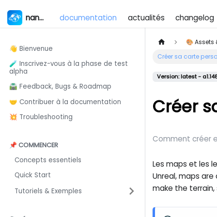
nanos world
documentation
actualités
changelog
🎨 Assets
👋 Bienvenue
Créer sa carte pers
🧪 Inscrivez-vous à la phase de test
alpha
Version: latest - a1.14
🛣️ Feedback, Bugs & Roadmap
Créer s
🤝 Contribuer à la documentation
💥 Troubleshooting
Comment créer et
📌 COMMENCER
Concepts essentiels
Les maps et les l
Quick Start
Unreal, maps are 
make the terrain,
Tutoriels & Exemples