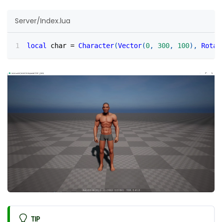
Server/Index.lua
local
 char 
=
Character
(
Vector
(
0
,
300
,
100
)
,
Rotat
TIP