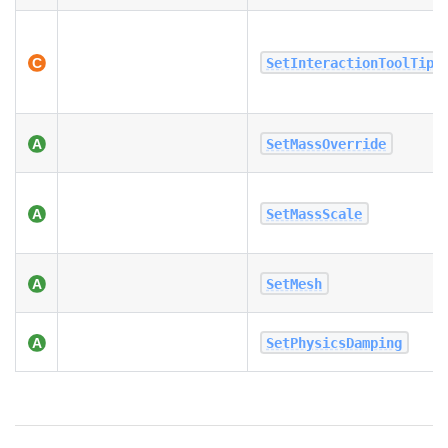
SetInteractionToolTipT
SetMassOverride
SetMassScale
SetMesh
SetPhysicsDamping