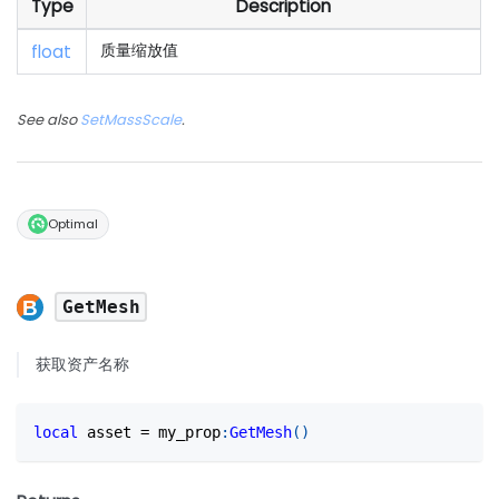
Type
Description
float
质量缩放值
See also
SetMassScale
.
Optimal
GetMesh
获取资产名称
local
 asset 
=
 my_prop
:
GetMesh
(
)