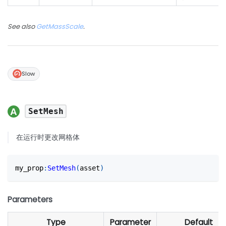
See also
GetMassScale
.
Slow
SetMesh
在运行时更改网格体
my_prop
:
SetMesh
(
asset
)
Parameters
Type
Parameter
Default