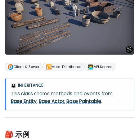
🔁
🧑‍💻
Client & Server
Auto-Distributed
API Source
INHERITANCE
👪
This class shares methods and events from
Base Entity
,
Base Actor
,
Base Paintable
.
🎒 示例