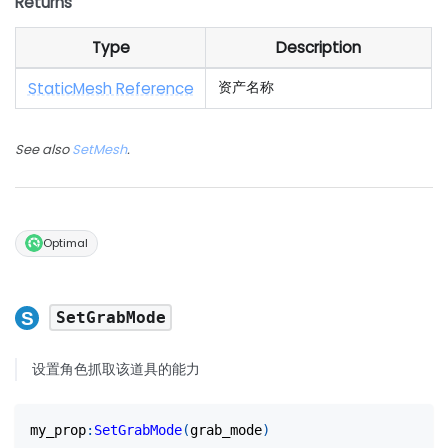
Returns
Type
Description
StaticMesh Reference
资产名称
See also
SetMesh
.
Optimal
SetGrabMode
设置角色抓取该道具的能力
my_prop
:
SetGrabMode
(
grab_mode
)