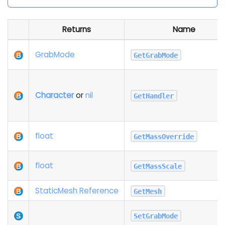
Returns
Name
Grab
Mode
GetGrabMode
Character
or
nil
GetHandler
float
GetMassOverride
float
GetMassScale
StaticMesh Reference
GetMesh
SetGrabMode