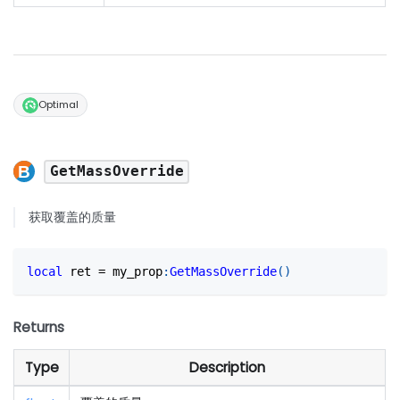
Optimal
GetMassOverride
获取覆盖的质量
local
 ret 
=
 my_prop
:
GetMassOverride
(
)
Returns
Type
Description