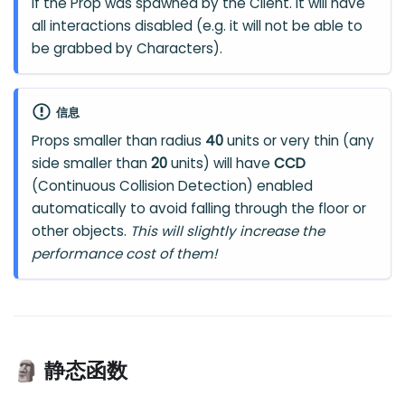
If the Prop was spawned by the Client. It will have
all interactions disabled (e.g. it will not be able to
be grabbed by Characters).
信息
Props smaller than radius
40
units or very thin (any
side smaller than
20
units) will have
CCD
(Continuous Collision Detection) enabled
automatically to avoid falling through the floor or
other objects.
This will slightly increase the
performance cost of them!
🗿 静态函数