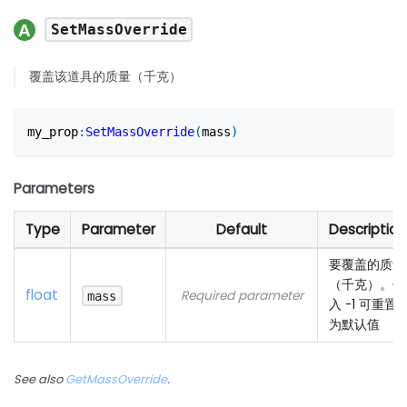
SetMassOverride
覆盖该道具的质量（千克）
my_prop
:
SetMassOverride
(
mass
)
Parameters
Type
Parameter
Default
Description
要覆盖的质量
（千克）。传
float
Required parameter
mass
入 -1 可重置
为默认值
See also
GetMassOverride
.