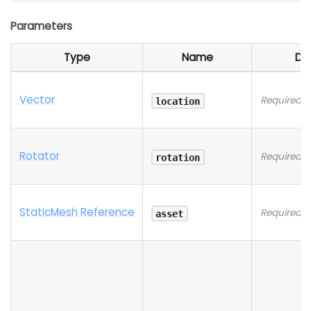
Parameters
Type
Name
De
Vector
Required 
location
Rotator
Required 
rotation
StaticMesh Reference
Required 
asset