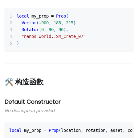
local
 my_prop 
=
Prop
(
Vector
(
-
900
,
185
,
215
)
,
Rotator
(
0
,
90
,
90
)
,
"nanos-world::SM_Crate_07"
)
🛠 构造函数
Default Constructor
No description provided
local
 my_prop 
=
Prop
(
location
,
 rotation
,
 asset
,
 coll