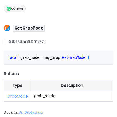
Optimal
GetGrabMode
获取抓取该道具的能力
local
 grab_mode 
=
 my_prop
:
GetGrabMode
(
)
Returns
Type
Description
Grab
Mode
grab_mode
See also
SetGrabMode
.