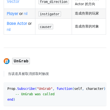
Vector
from_direction
Actor 的方向
Player
or
nil
造成伤害的玩家
instigator
Base Actor
or
造成伤害的对象
causer
nil
UnGrab
当该道具被取消抓取时触发
Prop
.
Subscribe
(
"UnGrab"
,
function
(
self
,
 character
)
-- UnGrab was called
end
)