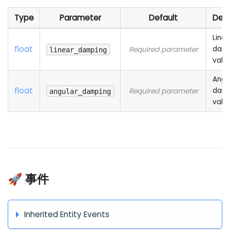
Type
Parameter
Default
Desc
Linea
float
damp
Required parameter
linear_damping
valu
Angu
float
damp
Required parameter
angular_damping
valu
🚀 事件
Inherited Entity Events