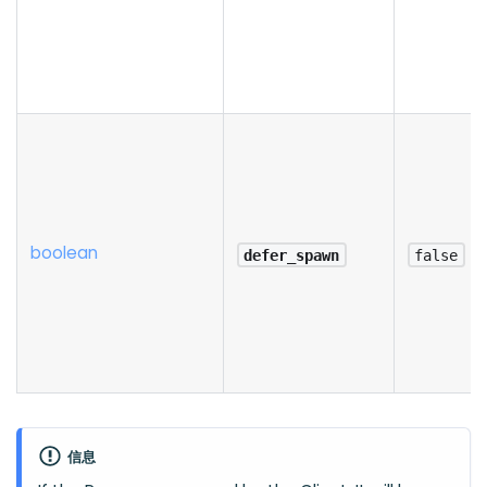
boolean
defer_spawn
false
信息