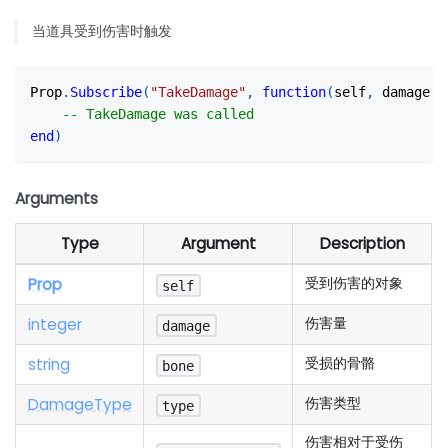
当道具受到伤害时触发
Prop
.
Subscribe
(
"TakeDamage"
,
function
(
self
,
 damage
,
 
-- TakeDamage was called
end
)
Arguments
Type
Argument
Description
Prop
受到伤害的对象
self
integer
伤害量
damage
string
受损的骨骼
bone
Damage
Type
伤害类型
type
伤害相对于受伤