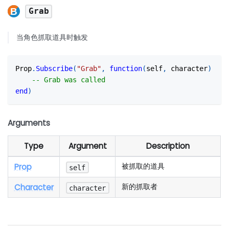
Grab
当角色抓取道具时触发
Prop
.
Subscribe
(
"Grab"
,
function
(
self
,
 character
)
-- Grab was called
end
)
Arguments
Type
Argument
Description
Prop
被抓取的道具
self
Character
新的抓取者
character