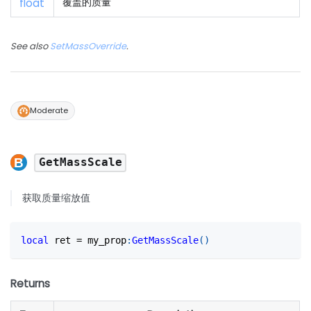
float
覆盖的质量
See also
SetMassOverride
.
Moderate
GetMassScale
获取质量缩放值
local
 ret 
=
 my_prop
:
GetMassScale
(
)
Returns