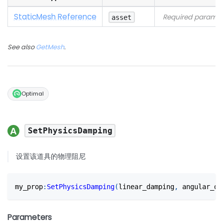
StaticMesh Reference
Required paramet
asset
See also
GetMesh
.
Optimal
SetPhysicsDamping
设置该道具的物理阻尼
my_prop
:
SetPhysicsDamping
(
linear_damping
,
 angular_da
Parameters