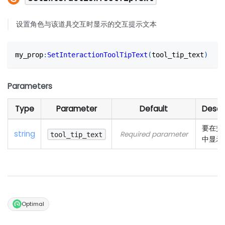
设置角色与该道具交互时显示的交互提示文本
my_prop
:
SetInteractionToolTipText
(
tool_tip_text
)
Parameters
Type
Parameter
Default
Descr
要在交
string
Required parameter
tool_tip_text
中显示
Optimal