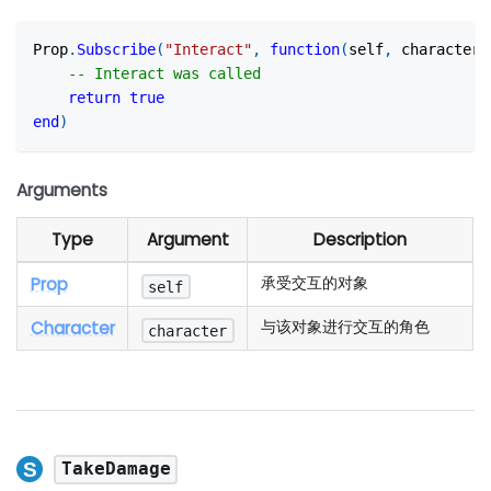
Prop
.
Subscribe
(
"Interact"
,
function
(
self
,
 character
)
-- Interact was called
return
true
end
)
Arguments
Type
Argument
Description
Prop
承受交互的对象
self
Character
与该对象进行交互的角色
character
TakeDamage