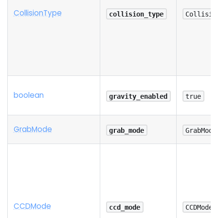
Collision
Type
collision_type
Collisio
boolean
gravity_enabled
true
Grab
Mode
grab_mode
GrabMode
C
C
D
Mode
ccd_mode
CCDMode.