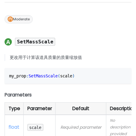
Moderate
SetMassScale
更改用于计算该道具质量的质量缩放值
my_prop
:
SetMassScale
(
scale
)
Parameters
Type
Parameter
Default
Description
No
float
Required parameter
description
scale
provided