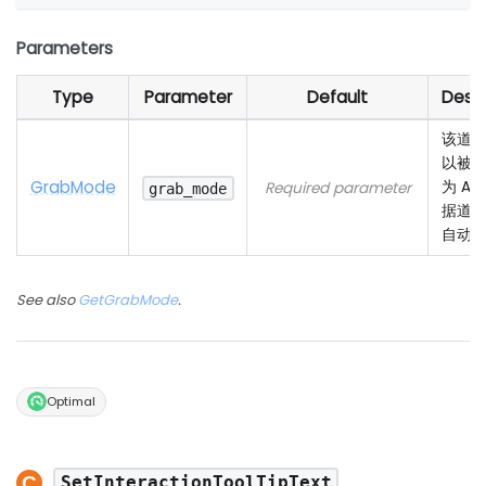
Parameters
Type
Parameter
Default
Descr
该道
以被
Grab
Mode
为 Au
Required parameter
grab_mode
据道
自动
See also
GetGrabMode
.
Optimal
SetInteractionToolTipText