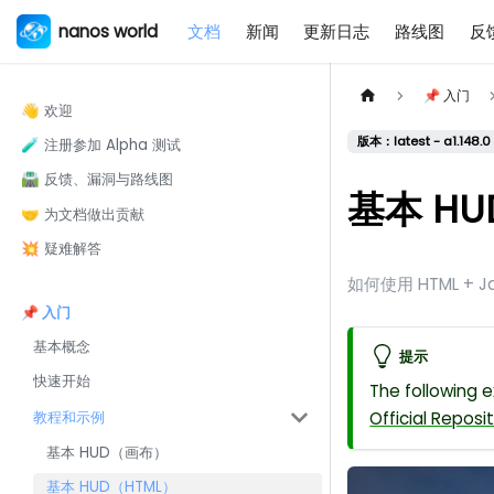
nanos world
文档
新闻
更新日志
路线图
反
📌 入门
👋 欢迎
版本：latest - a1.148.0
🧪 注册参加 Alpha 测试
🛣️ 反馈、漏洞与路线图
基本 HU
🤝 为文档做出贡献
💥 疑难解答
如何使用 HTML + J
📌 入门
基本概念
提示
快速开始
The following 
教程和示例
Official Reposi
基本 HUD（画布）
基本 HUD（HTML）