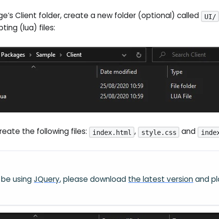
e’s Client folder, create a new folder (optional) called
UI/
pting (lua) files:
create the following files:
,
and
index.html
style.css
inde
ll be using
JQuery
, please download
the latest version
and pl