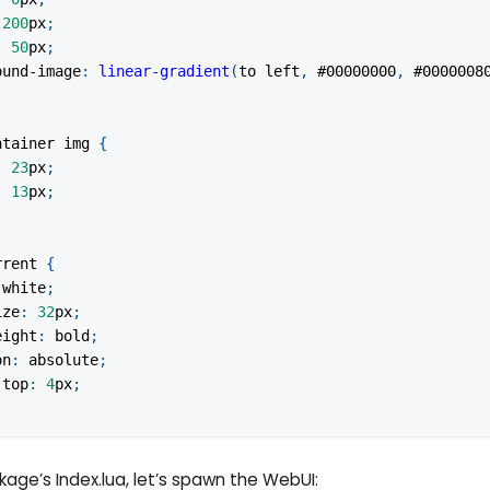
200
px
;
:
50
px
;
ound-image
:
linear-gradient
(
to left
,
#00000000
,
#0000008
ntainer
 img
{
:
23
px
;
:
13
px
;
rrent
{
white
;
ize
:
32
px
;
eight
:
 bold
;
on
:
 absolute
;
-top
:
4
px
;
ackage’s Index.lua, let’s spawn the WebUI: