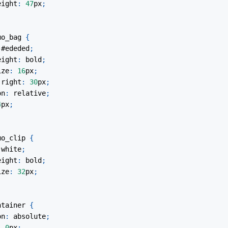
eight
:
47
px
;
mo_bag
{
#ededed
;
eight
:
 bold
;
ize
:
16
px
;
-right
:
30
px
;
on
:
 relative
;
4
px
;
mo_clip
{
white
;
eight
:
 bold
;
ize
:
32
px
;
ntainer
{
on
:
 absolute
;
:
0
px
;