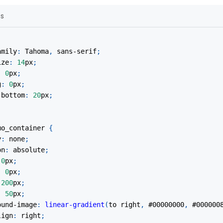
ss
amily
:
 Tahoma
,
 sans-serif
;
ize
:
14
px
;
:
0
px
;
g
:
0
px
;
-bottom
:
20
px
;
mo_container
{
y
:
 none
;
on
:
 absolute
;
0
px
;
:
0
px
;
200
px
;
:
50
px
;
ound-image
:
linear-gradient
(
to right
,
#00000000
,
#000000
lign
:
 right
;