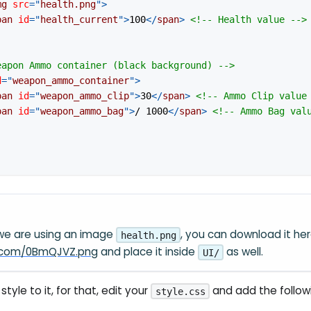
mg
src
=
"
health.png
"
>
pan
id
=
"
health_current
"
>
100
</
span
>
<!-- Health value -->
eapon Ammo container (black background) -->
d
=
"
weapon_ammo_container
"
>
pan
id
=
"
weapon_ammo_clip
"
>
30
</
span
>
<!-- Ammo Clip value
pan
id
=
"
weapon_ammo_bag
"
>
/ 1000
</
span
>
<!-- Ammo Bag val
 we are using an image
, you can download it he
health.png
ur.com/0BmQJVZ.png
and place it inside
as well.
UI/
style to it, for that, edit your
and add the follo
style.css