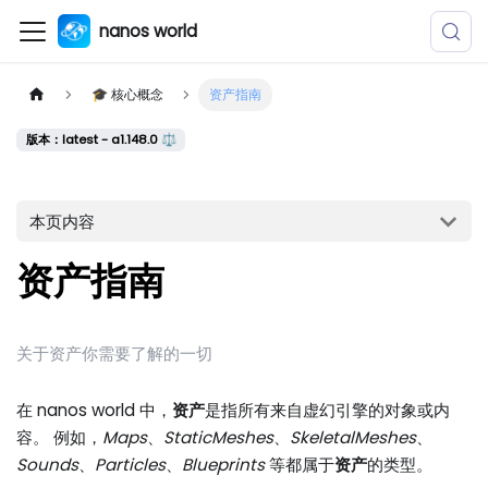
nanos world
🎓 核心概念
资产指南
版本：latest - a1.148.0 ⚖️
本页内容
资产指南
关于资产你需要了解的一切
在 nanos world 中，
资产
是指所有来自虚幻引擎的对象或内
容。 例如，
Maps
、
StaticMeshes
、
SkeletalMeshes
、
Sounds
、
Particles
、
Blueprints
等都属于
资产
的类型。