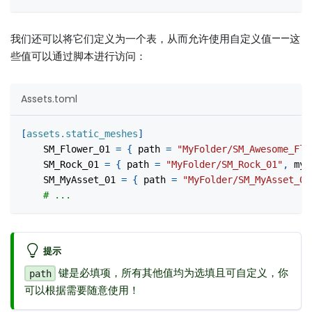
我们还可以将它们定义为一个表，从而允许使用自定义值——这
些值可以通过脚本进行访问：
Assets.toml
[
assets.static_meshes
]
SM_Flower_01
=
{
path
=
"MyFolder/SM_Awesome_Flo
SM_Rock_01
=
{
path
=
"MyFolder/SM_Rock_01"
,
my_
SM_MyAsset_01
=
{
path
=
"MyFolder/SM_MyAsset_01
# ...
提示
键是必填项，所有其他值均为选填且可自定义，你
path
可以根据需要随意使用！