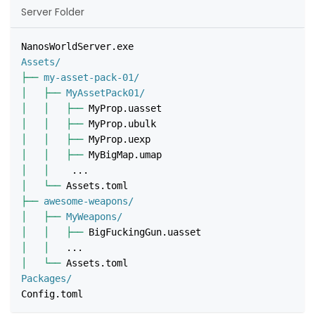
Server Folder
NanosWorldServer.exe
Assets/
├──
 my-asset-pack-01/
│
├──
 MyAssetPack01/
│
│
├──
 MyProp.uasset
│
│
├──
 MyProp.ubulk
│
│
├──
 MyProp.uexp
│
│
├──
 MyBigMap.umap
│
│
    ...
│
└──
 Assets.toml
├──
 awesome-weapons/
│
├──
 MyWeapons/
│
│
├──
 BigFuckingGun.uasset
│
│
   ...
│
└──
 Assets.toml
Packages/
Config.toml