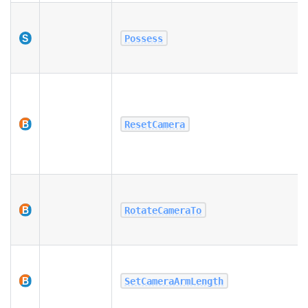
Possess
ResetCamera
RotateCameraTo
SetCameraArmLength