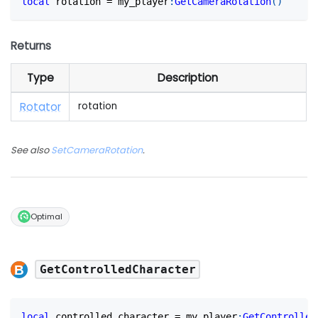
local
 rotation 
=
 my_player
:
GetCameraRotation
(
)
Returns
Type
Description
Rotator
rotation
See also
SetCameraRotation
.
Optimal
GetControlledCharacter
local
 controlled_character 
=
 my_player
:
GetControlled