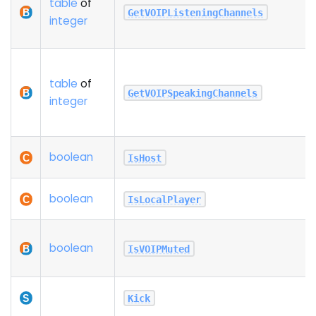
table
of
GetVOIPListeningChannels
integer
table
of
GetVOIPSpeakingChannels
integer
boolean
IsHost
boolean
IsLocalPlayer
boolean
IsVOIPMuted
Kick