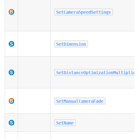
SetCameraSpeedSettings
SetDimension
SetDistanceOptimizationMultiplier
SetManualCameraFade
SetName