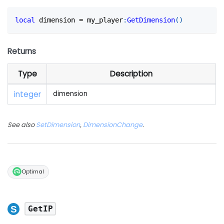
local
 dimension 
=
 my_player
:
GetDimension
(
)
Returns
Type
Description
integer
dimension
See also
SetDimension
,
DimensionChange
.
Optimal
GetIP