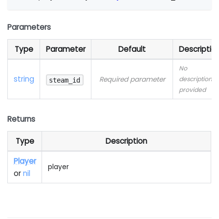
Parameters
Type
Parameter
Default
Descriptio
No
string
Required parameter
description
steam_id
provided
Returns
Type
Description
Player
player
or
nil