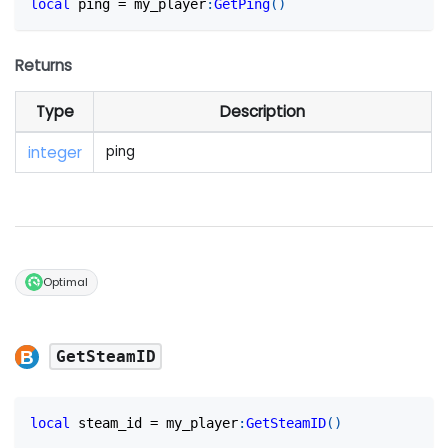
local
 ping 
=
 my_player
:
GetPing
(
)
Returns
Type
Description
integer
ping
Optimal
GetSteamID
local
 steam_id 
=
 my_player
:
GetSteamID
(
)