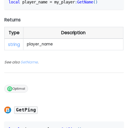
local
 player_name 
=
 my_player
:
GetName
(
)
Returns
Type
Description
string
player_name
See also
SetName
.
Optimal
GetPing