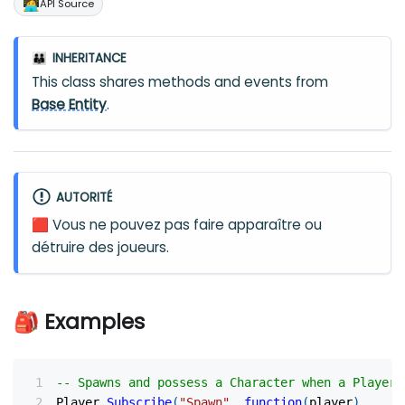
🧑‍💻
API Source
INHERITANCE
👪
This class shares methods and events from
Base Entity
.
AUTORITÉ
🟥 Vous ne pouvez pas faire apparaître ou
détruire des joueurs.
🎒 Examples
-- Spawns and possess a Character when a Player 
Player
.
Subscribe
(
"Spawn"
,
function
(
player
)