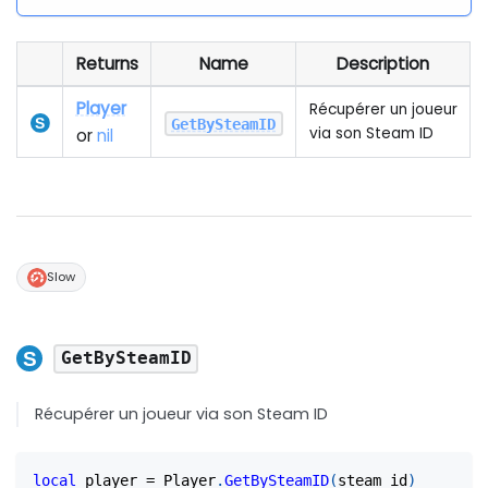
Returns
Name
Description
Player
Récupérer un joueur
GetBySteamID
via son Steam ID
or
nil
Slow
GetBySteamID
Récupérer un joueur via son Steam ID
local
 player 
=
 Player
.
GetBySteamID
(
steam_id
)