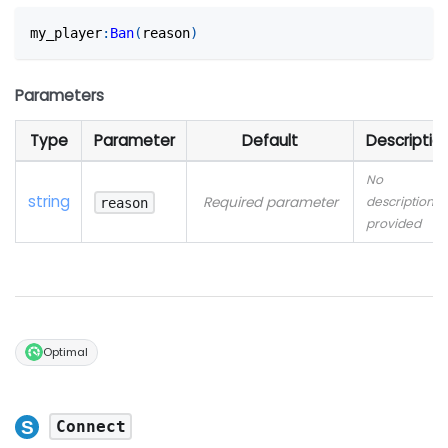
my_player
:
Ban
(
reason
)
Parameters
Type
Parameter
Default
Descriptio
No
string
Required parameter
description
reason
provided
Optimal
Connect