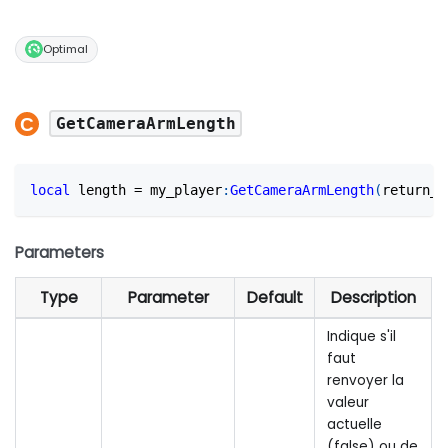
Optimal
GetCameraArmLength
local
 length 
=
 my_player
:
GetCameraArmLength
(
return_b
Parameters
Type
Parameter
Default
Description
Indique s'il
faut
renvoyer la
valeur
actuelle
(false) ou de