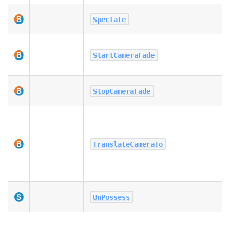
Spectate
StartCameraFade
StopCameraFade
TranslateCameraTo
UnPossess