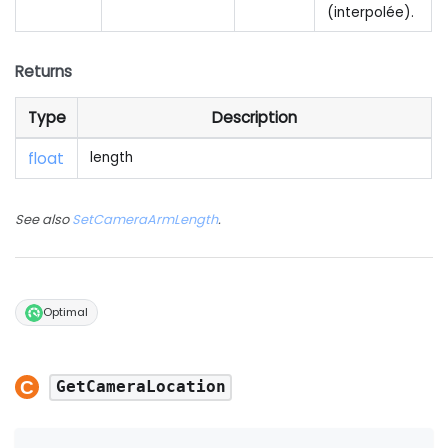
(interpolée).
Returns
Type
Description
float
length
See also
SetCameraArmLength
.
Optimal
GetCameraLocation