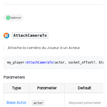
Optimal
AttachCameraTo
Attache la caméra du Joueur à un Acteur
my_player
:
AttachCameraTo
(
actor
,
 socket_offset?
,
 blen
Parameters
Type
Parameter
Default
Base Actor
Required parameter
actor