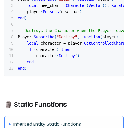
local
 new_char 
=
Character
(
Vector
(
)
,
Rotator
	player
:
Possess
(
new_char
)
end
)
-- Destroys the Character when the Player leaves
Player
.
Subscribe
(
"Destroy"
,
function
(
player
)
local
 character 
=
 player
:
GetControlledCharac
if
(
character
)
then
		character
:
Destroy
(
)
end
end
)
🗿 Static Functions
Inherited Entity Static Functions