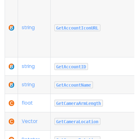
string
GetAccountIconURL
string
GetAccountID
string
GetAccountName
float
GetCameraArmLength
Vector
GetCameraLocation