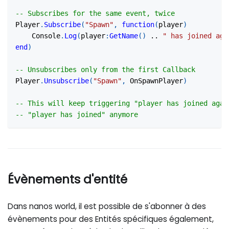
-- Subscribes for the same event, twice
Player
.
Subscribe
(
"Spawn"
,
function
(
player
)
    Console
.
Log
(
player
:
GetName
(
)
..
" has joined aga
end
)
-- Unsubscribes only from the first Callback
Player
.
Unsubscribe
(
"Spawn"
,
 OnSpawnPlayer
)
-- This will keep triggering "player has joined agai
-- "player has joined" anymore
Évènements d'entité
Dans nanos world, il est possible de s'abonner à des
évènements pour des Entités spécifiques également,