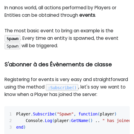
In nanos world, all actions performed by Players or
Entities can be obtained through
events
.
The most basic event to bring an example is the
. Every time an entity is spawned, the event
Spawn
will be triggered.
Spawn
S'abonner à des Évènements de classe
Registering for events is very easy and straightforward
using the method
, let's say we want to
:
Subscribe
(
)
know when a Player has joined the server:
Player
.
Subscribe
(
"Spawn"
,
function
(
player
)
    Console
.
Log
(
player
:
GetName
(
)
..
" has joined!
end
)