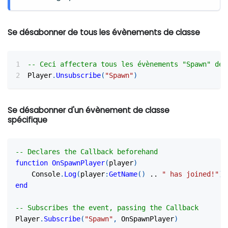
Se désabonner de tous les évènements de classe
-- Ceci affectera tous les évènements "Spawn" de 
Player
.
Unsubscribe
(
"Spawn"
)
Se désabonner d'un évènement de classe
spécifique
-- Declares the Callback beforehand
function
OnSpawnPlayer
(
player
)
    Console
.
Log
(
player
:
GetName
(
)
..
" has joined!"
)
end
-- Subscribes the event, passing the Callback
Player
.
Subscribe
(
"Spawn"
,
 OnSpawnPlayer
)