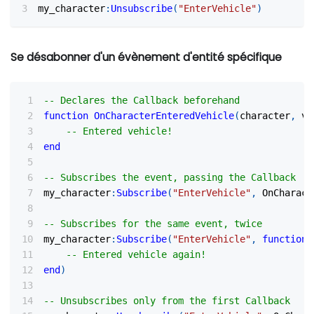
my_character
:
Unsubscribe
(
"EnterVehicle"
)
Se désabonner d'un évènement d'entité spécifique
-- Declares the Callback beforehand
function
OnCharacterEnteredVehicle
(
character
,
 ve
-- Entered vehicle!
end
-- Subscribes the event, passing the Callback
my_character
:
Subscribe
(
"EnterVehicle"
,
 OnCharact
-- Subscribes for the same event, twice
my_character
:
Subscribe
(
"EnterVehicle"
,
function
(
-- Entered vehicle again!
end
)
-- Unsubscribes only from the first Callback